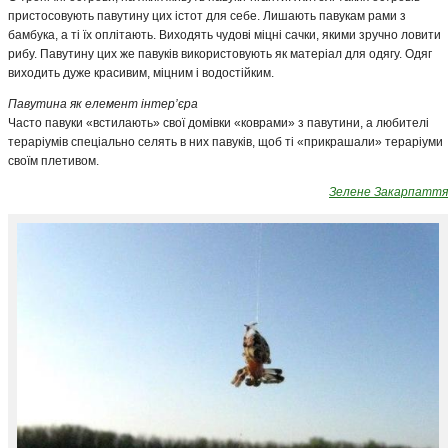
пристосовують павутину цих істот для себе. Лишають павукам рами з
бамбука, а ті їх оплітають. Виходять чудові міцні сачки, якими зручно ловити
рибу. Павутину цих же павуків використовують як матеріал для одягу. Одяг
виходить дуже красивим, міцним і водостійким.
Павутина як елемент інтер’єра
Часто павуки «встилають» свої домівки «коврами» з павутини, а любителі
тераріумів спеціально селять в них павуків, щоб ті «прикрашали» тераріуми
своїм плетивом.
Зелене Закарпаття