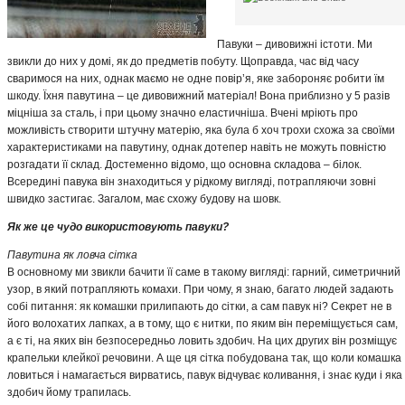
Павуки – дивовижні істоти. Ми
звикли до них у домі, як до предметів побуту. Щоправда, час від часу
сваримося на них, однак маємо не одне повір’я, яке забороняє робити їм
шкоду. Їхня павутина – це дивовижний матеріал! Вона приблизно у 5 разів
міцніша за сталь, і при цьому значно еластичніша. Вчені мріють про
можливість створити штучну матерію, яка була б хоч трохи схожа за своїми
характеристиками на павутину, однак дотепер навіть не можуть повністю
розгадати її склад. Достеменно відомо, що основна складова – білок.
Всередині павука він знаходиться у рідкому вигляді, потрапляючи зовні
швидко застигає. Загалом, має схожу будову на шовк.
Як же це чудо використовують павуки?
Павутина як ловча сітка
В основному ми звикли бачити її саме в такому вигляді: гарний, симетричний
узор, в який потрапляють комахи. При чому, я знаю, багато людей задають
собі питання: як комашки прилипають до сітки, а сам павук ні? Секрет не в
його волохатих лапках, а в тому, що є нитки, по яким він переміщується сам,
а є ті, на яких він безпосередньо ловить здобич. На цих других він розміщує
крапельки клейкої речовини. А ще ця сітка побудована так, що коли комашка
ловиться і намагається вирватись, павук відчуває коливання, і знає куди і яка
здобич йому трапилась.