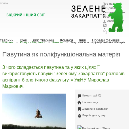
Про нас
Меценатам
Рекламодавцям
Реєстрація
Авторизація
Головна
Тварини
Рослини
Охорона природи
Ландшафтний
дизайн
Собаки
Зоозахисна діяльність
Коти
Птахи
Акваріум / Тераріум
Декоративні
тварини
Коні
Дикі тварини
Комахи
Інші
Поради фахівців
Головна
→
Розділ «Тварини»
→
Комахи
→
Павутина як поліфункціональна матерія
Павутина як поліфункціональна матерія
З чого складається павутина та у яких цілях її
використовують павуки "Зеленому Закарпаттю" розповів
аспірант біологічного факультуту УжНУ Мирослав
Маркович.
Коментарі (0)
На головну
Додати в закладки
Версія для друку