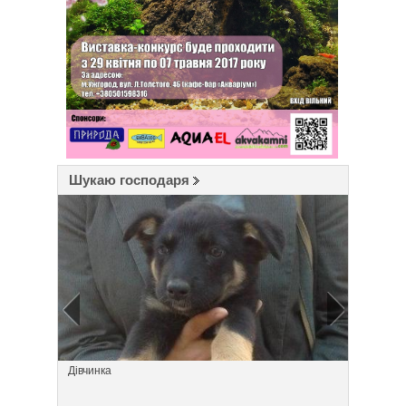
Шукаю господаря
Дівчинка
Кицюн