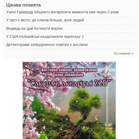
Цікава планета
Учені Гарварду обіцяють воскресити мамонтів уже через 2 роки
У світі є місто, де оленів більше, аніж людей
Ведмідь не дав потонути вороні
У США поліцейські наздоганяли черепаху :)
Детекторами забрудненого повітря є рослини
Усі новини