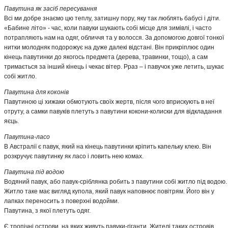
Павутина як засіб пересування
Всі ми добре знаємо цю теплу, затишну пору, яку так люблять бабусі і діти.
«Бабине літо» - час, коли павуки шукають собі місце для зимівлі, і часто
потрапляють нам на одяг, обличчя та у волосся. За допомогою довгої тонкої
нитки молодняк подорожує на дуже далекі відстані. Він прикріплює один
кінець павутинки до якогось предмета (дерева, травинки, тощо), а сам
тримається за інший кінець і чекає вітер. Рраз – і павучок уже летить, шукає
собі житло.
Павутина для коконів
Павутиною ці хижаки обмотують своїх жертв, після чого вприскують в неї
отруту, а самки павуків плетуть з павутини кокони-колиски для відкладання
яєць.
Павутина-ласо
В Австралії є павук, який на кінець павутинки кріпить капельку клею. Він
розкручує павутинку як ласо і ловить нею комах.
Павутина під водою
Водяний павук, або павук-сріблянка робить з павутини собі житло під водою.
Житло таке має вигляд купола, який павук наповнює повітрям. Його він у
лапках переносить з поверхні водойми.
Павутина, з якої плетуть одяг.
Є тропічні острови, на яких живуть павуки-гіганти. Жителі таких островів