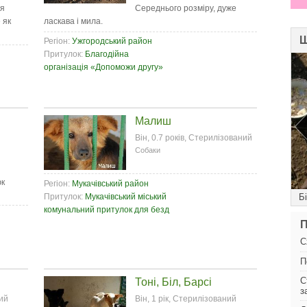
ся
Середнього розміру, дуже
 як
ласкава і мила.
Ш
Регіон:
Ужгородський район
Притулок:
Благодійна
організація «Допоможи другу»
Малиш
Він, 0.7 років, Стерилізований
Собаки
юк
Регіон:
Мукачівський район
Притулок:
Мукачівський міський
Щасливчик
Б
комунальний притулок для безд
П
С
П
С
Тоні, Біл, Барсі
з
ний
Він, 1 рік, Стерилізований