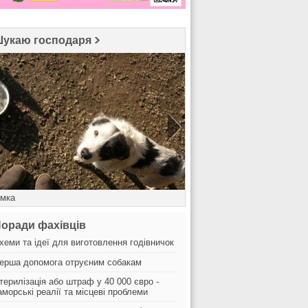
укаю господаря
імка
Герда
оради фахівців
хеми та ідеї для виготовлення годівничок
ерша допомога отруєним собакам
терилізація або штраф у 40 000 євро -
аморські реалії та місцеві проблеми