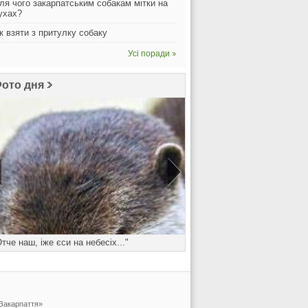
ля чого закарпатським собакам мітки на
ухах?
к взяти з притулку собаку
Усі поради
ото дня
Отче наш, іже єси на небесіх..."
Понеділок - день важк
 Закарпаття»