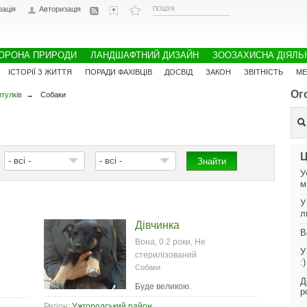
рація
Авторизація
ОРОНА ПРИРОДИ
ЛАНДШАФТНИЙ ДИЗАЙН
ЗООЗАХИСНА ДІЯЛЬ
ІСТОРІЇ З ЖИТТЯ
ПОРАДИ ФАХІВЦІВ
ДОСВІД
ЗАКОН
ЗВІТНІСТЬ
МЕ
Ог
итулків
→
Собаки
Ц
- всі -
- всі -
У
м
У
л
Дівчинка
В
Вона, 0.2 роки, Не
У
стерилізований
:)
Собаки
Д
Буде великою.
р
Регіон:
Ужгородський район