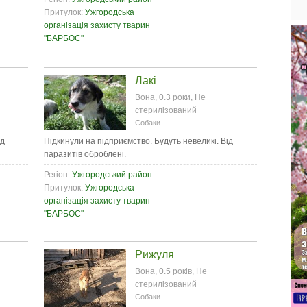
Притулок:
Ужгородська
організація захисту тварин
"БАРБОС"
Лакі
Вона, 0.3 роки, Не
стерилізований
Собаки
ід
Підкинули на підприємство. Будуть невеликі. Від
паразитів оброблені.
Регіон:
Ужгородський район
Притулок:
Ужгородська
організація захисту тварин
"БАРБОС"
Рижуля
Вона, 0.5 років, Не
стерилізований
Собаки