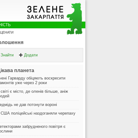
НІСТЬ
ЦЕНАТИ
олошення
Знайти
Додати
ікава планета
чені Гарварду обіцяють воскресити
амонтів уже через 2 роки
 світі є місто, де оленів більше, аніж
юдей
едмідь не дав потонути вороні
 США поліцейські наздоганяли черепаху
етекторами забрудненого повітря є
ослини