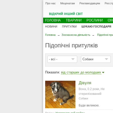
Про нас
Меценатам
Рекламодавцям
Реєст
ГОЛОВНА
ТВАРИНИ
РОСЛИНИ
ОХ
НОВИНИ
ПРИТУЛКИ
ШУКАЮ ГОСПОДАРЯ
Головна
→
Зоозахисна діяльність
→
Підопічні пр
Підопічні притулків
- всі -
Собаки
Показати:
від старших до молодших
Дівуля
Вона, 0.2 роки, Не
стерилізований
Собаки
Буде великою.