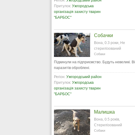
Регіон:
Ужгородський район
Притулок:
Ужгородська
організація захисту тварин
"БАРБОС"
Собачки
Вона, 0.3 роки, Не
стерилізований
Собаки
Підкинули на підприємство. Будуть невеликі. В
паразитів оброблені.
Регіон:
Ужгородський район
Притулок:
Ужгородська
організація захисту тварин
"БАРБОС"
Малишка
Вона, 0.5 років,
Стерилізований
Собаки