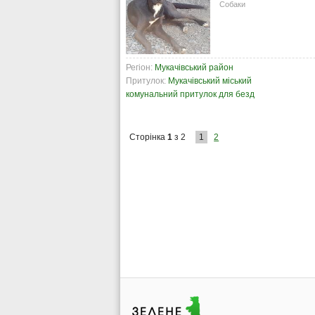
Собаки
Регіон:
Мукачівський район
Притулок:
Мукачівський міський
комунальний притулок для безд
Сторінка
1
з 2
1
2