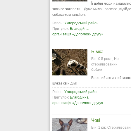
Її добрі люди намагали
заживо закопати... Дуже мила і ласкава, підійде
собака-компаньйон.
Регіон:
Ужгородський район
Притулок:
Благодійна
організація «Допоможи другу»
Бімка
Він, 0.5 років, Не
стерилізований
Собаки
Веселий активний мал
шукає свій дім!
Регіон:
Ужгородський район
Притулок:
Благодійна
організація «Допоможи другу»
Чокі
Він, 1 рік, Стерилізова