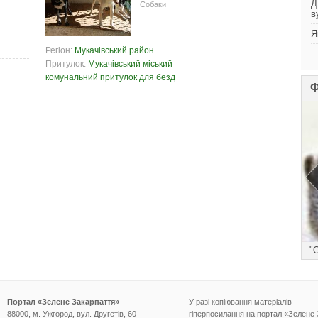
Д
Собаки
в
Я
Регіон:
Мукачівський район
Притулок:
Мукачівський міський
комунальний притулок для безд
Ф
))
"
Портал «Зелене Закарпаття»
У разі копіювання матеріалів
88000, м. Ужгород, вул. Другетів, 60
гіперпосилання на портал «Зелене