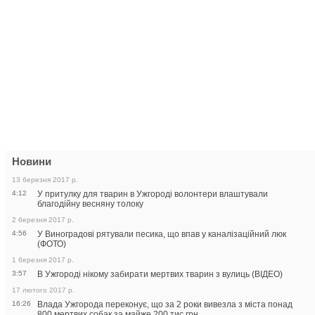
Новини
13 березня 2017 р.
4:12
У притулку для тварин в Ужгороді волонтери влаштували
благодійну весняну толоку
2 березня 2017 р.
4:56
У Виноградові рятували песика, що впав у каналізаційний люк
(ФОТО)
1 березня 2017 р.
3:57
В Ужгороді нікому забирати мертвих тварин з вулиць (ВІДЕО)
17 лютого 2017 р.
16:26
Влада Ужгорода переконує, що за 2 роки вивезла з міста понад
800 мертвих собак за майже 200 тис грн