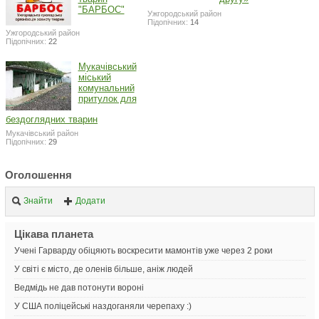
"БАРБОС"
Ужгородський район
Підопічних:
14
Ужгородський район
Підопічних:
22
Мукачівський
міський
комунальний
притулок для
бездоглядних тварин
Мукачівський район
Підопічних:
29
Оголошення
Знайти
Додати
Цікава планета
Учені Гарварду обіцяють воскресити мамонтів уже через 2 роки
У світі є місто, де оленів більше, аніж людей
Ведмідь не дав потонути вороні
У США поліцейські наздоганяли черепаху :)