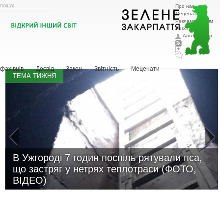
Про нас
Меценатам
Рекламодавцям
Реєстрація
Авторизація
Головна
Тварини
Рослини
Охорона природи
Ландшафтний
дизайн
Новини
Зоозахисна діяльність
Притулки
Шукаю господаря
Історії з життя
Поради
фахівців
Досвід
Закон
Звітність
Меценати
ТЕМА ТИЖНЯ
В Ужгороді 7 годин поспіль рятували пса,
що застряг у нетрях теплотраси (ФОТО,
ВІДЕО)