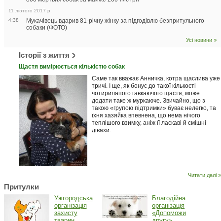
11 лютого 2017 р.
4:38
Мукачівець вдарив 81-річну жінку за підгодівлю безпритульного
собаки (ФОТО)
Усі новини
Історії з життя
Щастя вимірюється кількістю собак
Саме так вважає Анничка, котра щаслива уже
тричі. І ще, як бонус до такої кількості
чотирилапого гавкаючого щастя, може
додати таке ж муркаюче. Звичайно, що з
такою «групою підтримки» буває нелегко, та
їхня хазяйка впевнена, що нема нічого
теплішого взимку, аніж її ласкаві й смішні
дівахи.
Читати далі
Притулки
Ужгородська
Благодійна
організація
організація
захисту
«Допоможи
тварин
другу»