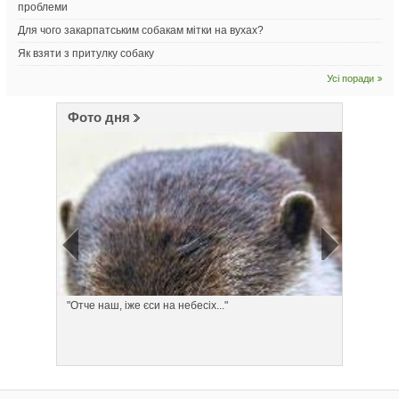
проблеми
Для чого закарпатським собакам мітки на вухах?
Як взяти з притулку собаку
Усі поради
Фото дня
"Отче наш, іже єси на небесіх..."
Понеділ