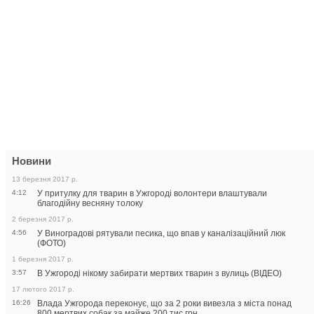
Новини
13 березня 2017 р.
4:12
У притулку для тварин в Ужгороді волонтери влаштували
благодійну весняну толоку
2 березня 2017 р.
4:56
У Виноградові рятували песика, що впав у каналізаційний люк
(ФОТО)
1 березня 2017 р.
3:57
В Ужгороді нікому забирати мертвих тварин з вулиць (ВІДЕО)
17 лютого 2017 р.
16:26
Влада Ужгорода переконує, що за 2 роки вивезла з міста понад
800 мертвих собак за майже 200 тис грн