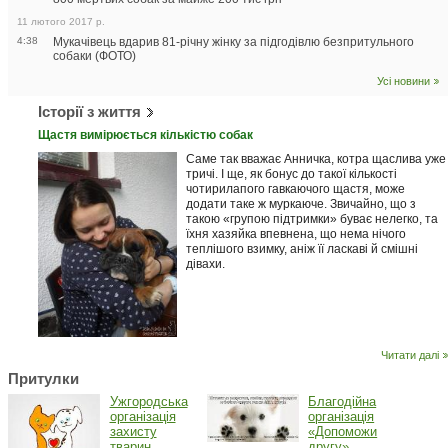
11 лютого 2017 р.
4:38
Мукачівець вдарив 81-річну жінку за підгодівлю безпритульного
собаки (ФОТО)
Усі новини
Історії з життя
Щастя вимірюється кількістю собак
Саме так вважає Анничка, котра щаслива уже
тричі. І ще, як бонус до такої кількості
чотирилапого гавкаючого щастя, може
додати таке ж муркаюче. Звичайно, що з
такою «групою підтримки» буває нелегко, та
їхня хазяйка впевнена, що нема нічого
теплішого взимку, аніж її ласкаві й смішні
дівахи.
Читати далі
Притулки
Ужгородська
Благодійна
організація
організація
захисту
«Допоможи
тварин
другу»