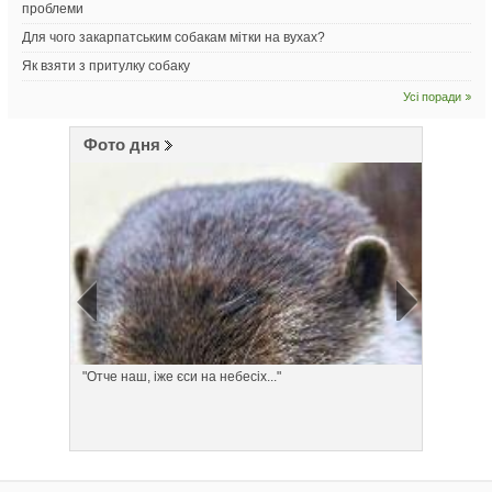
проблеми
Для чого закарпатським собакам мітки на вухах?
Як взяти з притулку собаку
Усі поради
Фото дня
"Отче наш, іже єси на небесіх..."
Понеділ