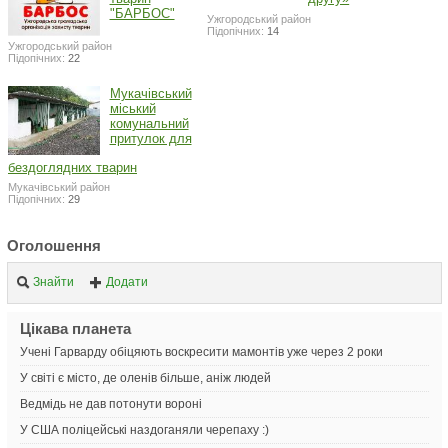
"БАРБОС"
Ужгородський район
Підопічних:
14
Ужгородський район
Підопічних:
22
Мукачівський
міський
комунальний
притулок для
бездоглядних тварин
Мукачівський район
Підопічних:
29
Оголошення
Знайти
Додати
Цікава планета
Учені Гарварду обіцяють воскресити мамонтів уже через 2 роки
У світі є місто, де оленів більше, аніж людей
Ведмідь не дав потонути вороні
У США поліцейські наздоганяли черепаху :)