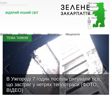
Про нас
Меценатам
Рекламодавцям
Реєстрація
Авторизація
Головна
Тварини
Рослини
Охорона природи
Ландшафтний
дизайн
Новини
Зоозахисна діяльність
Притулки
Шукаю господаря
Історії з життя
Поради
фахівців
Досвід
Закон
Звітність
Меценати
ТЕМА ТИЖНЯ
В Ужгороді 7 годин поспіль рятували пса,
що застряг у нетрях теплотраси (ФОТО,
ВІДЕО)