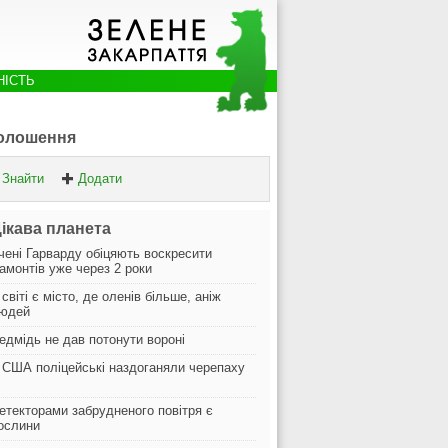
НІСТЬ
олошення
Знайти
Додати
ікава планета
чені Гарварду обіцяють воскресити
амонтів уже через 2 роки
 світі є місто, де оленів більше, аніж
юдей
едмідь не дав потонути вороні
 США поліцейські наздоганяли черепаху
етекторами забрудненого повітря є
ослини