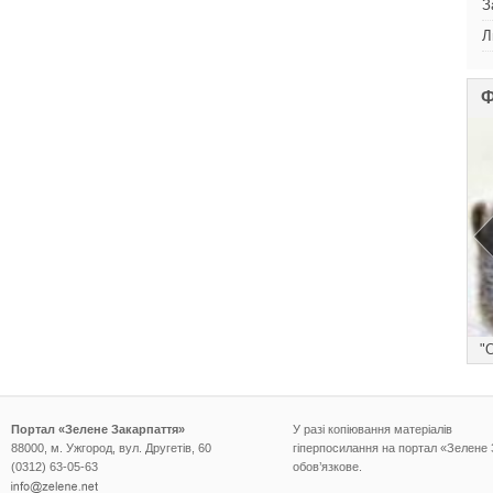
З
Л
Ф
))
"
Портал «Зелене Закарпаття»
У разі копіювання матеріалів
88000, м. Ужгород, вул. Другетів, 60
гіперпосилання на портал «Зелене
(0312) 63-05-63
обов’язкове.