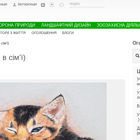
рація
Авторизація
ОРОНА ПРИРОДИ
ЛАНДШАФТНИЙ ДИЗАЙН
ЗООЗАХИСНА ДІЯЛЬ
СТОРІЇ З ЖИТТЯ
ОГОЛОШЕННЯ
БЛОГИ
Ог
сім'ї)
в сім'ї)
Ц
У
м
У
л
В
У
:)
Д
р