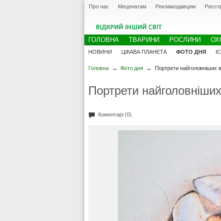
Про нас
Меценатам
Рекламодавцям
Реєст
ГОЛОВНА
ТВАРИНИ
РОСЛИНИ
ОХ
НОВИНИ
ЦІКАВА ПЛАНЕТА
ФОТО ДНЯ
І
Головна
→
Фото дня
→
Портрети найголовніших в 
Портрети найголовніших 
Коментарі (0)