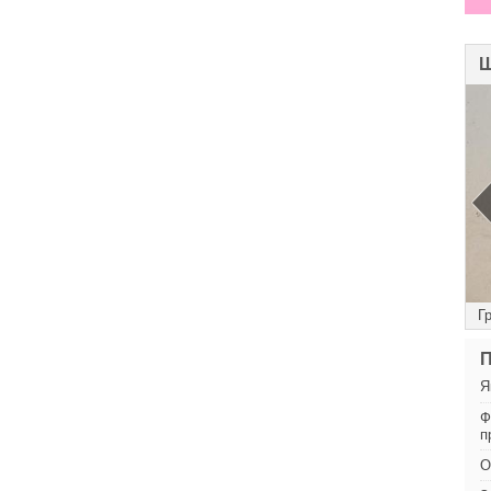
Ш
Цукрик
Г
П
Я
Ф
п
О