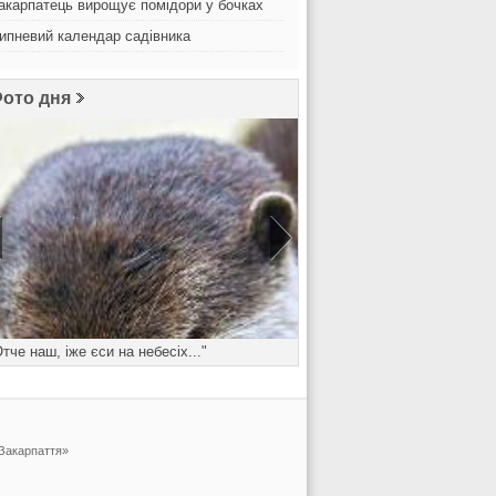
акарпатець вирощує помідори у бочках
ипневий календар садівника
ото дня
Отче наш, іже єси на небесіх..."
Понеділок - день важк
 Закарпаття»