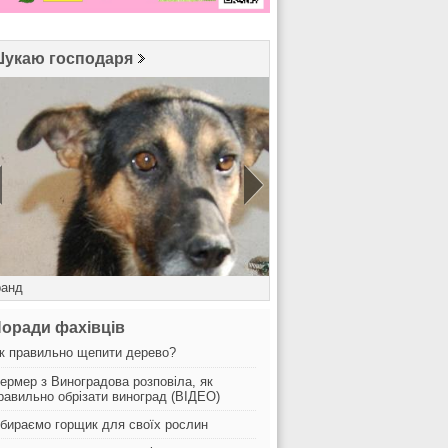
укаю господаря
ранд
Лінда
оради фахівців
к правильно щепити дерево?
ермер з Виноградова розповіла, як
равильно обрізати виноград (ВІДЕО)
бираємо горщик для своїх рослин