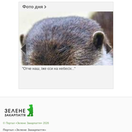
Фото дня
"Отче наш, іже єси на небесіх..."
Понеділ
© Портал «Зелене Закарпаття» 2026
Портал «Зелене Закарпаття»