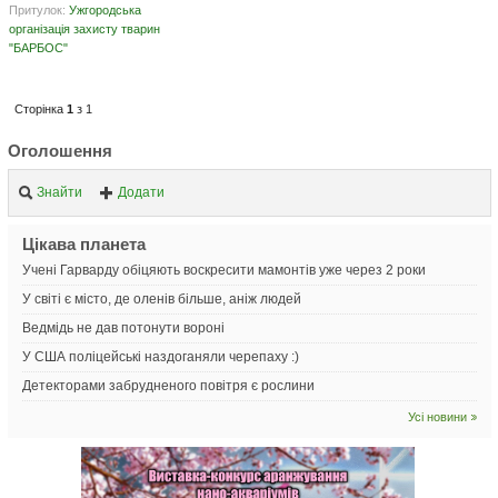
Притулок:
Ужгородська
організація захисту тварин
"БАРБОС"
Сторінка
1
з 1
Оголошення
Знайти
Додати
Цікава планета
Учені Гарварду обіцяють воскресити мамонтів уже через 2 роки
У світі є місто, де оленів більше, аніж людей
Ведмідь не дав потонути вороні
У США поліцейські наздоганяли черепаху :)
Детекторами забрудненого повітря є рослини
Усі новини