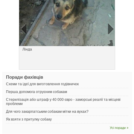
Лінда
Борода
Поради фахівців
Схеми та ідеї для виготовлення годівничок
Перша допомога отруєним собакам
Стерилізація або штраф у 40 000 євро - заморські реалії та місцеві
проблеми
Для чого закарпатським собакам мітки на вухах?
Як взяти з притулку собаку
Усі поради