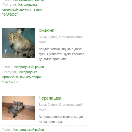
Притулок:
Ужгородська
організація захисту тварин
"БАРБОС"
Кицюня
Вона, 2 роки, Стерилізований
Кішки
Лагідна чемна кицька в добрі
руки. Пухнаста і дуже красива.
До лотка привчена.
Регіон:
Ужгородський район
Притулок:
Ужгородська
організація захисту тварин
"БАРБОС"
Черепашка
Вона, 2 роки, Стерилізований
Кішки
Активна весела мурчалка, до
лотка привчена.
Регіон:
Ужгородський район