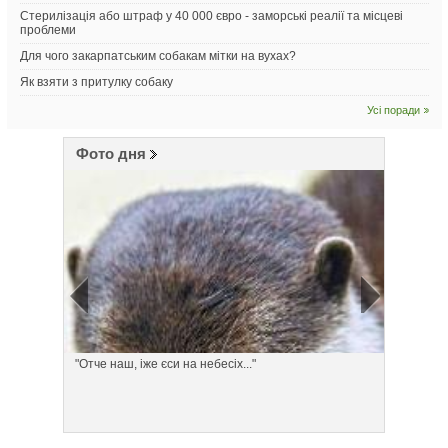
Стерилізація або штраф у 40 000 євро - заморські реалії та місцеві
проблеми
Для чого закарпатським собакам мітки на вухах?
Як взяти з притулку собаку
Усі поради
Фото дня
"Отче наш, іже єси на небесіх..."
Понеділ