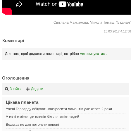
Світлана Максимова, Микола Томаш, "5 канал"
13.03.2017 4:12:38
Коментарі
Для того, щоб додавати коментарі, потрібно
Авторизуватись
.
Оголошення
Знайти
Додати
Цікава планета
Учені Гарварду обіцяють воскресити мамонтів уже через 2 роки
У світі є місто, де оленів більше, аніж людей
Ведмідь не дав потонути вороні