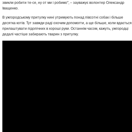
звикли робити те-се, ну от ми і робимо", – зауважує волонтер Олександр
Іващенко.
В ужгородському притулку нині утримують понад півсотні собак і більше
десятка котів. Тут завжди раді охочим допомогти, а ще більше, коли вдається
прилаштувати підопічних в хороші руки. Останнім часом, кажуть, ужгородці
дедалі частіше забирають тварин з притулку.