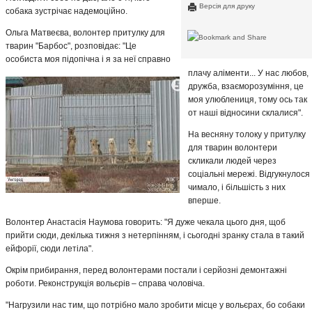
Версія для друку
собака зустрічає надемоційно.
Ольга Матвеєва, волонтер притулку для
тварин "Барбос", розповідає: "Це
особиста моя підопічна і я за неї справно
плачу аліменти... У нас любов,
дружба, взаєморозуміння, це
моя улюблениця, тому ось так
от наші відносини склалися".
На весняну толоку у притулку
для тварин волонтери
скликали людей через
соціальні мережі. Відгукнулося
чимало, і більшість з них
вперше.
Волонтер Анастасія Наумова говорить: "Я дуже чекала цього дня, щоб
прийти сюди, декілька тижня з нетерпінням, і сьогодні зранку стала в такий
ейфорії, сюди летіла".
Окрім прибирання, перед волонтерами постали і серйозні демонтажні
роботи. Реконструкція вольєрів – справа чоловіча.
"Нагрузили нас тим, що потрібно мало зробити місце у вольєрах, бо собаки