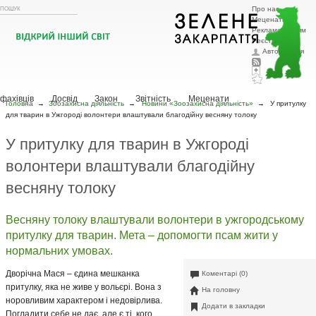
Про нас
Меценатам
Рекламодавцям
Реєстрація
Авторизація
Головна
Тварини
Рослини
Охорона природи
Ландшафтний
дизайн
Новини
Зоозахисна діяльність
Притулки
Шукаю господаря
Історії з життя
Поради
фахівців
Досвід
Закон
Звітність
Меценати
Головна
→
Зоозахисна діяльність
→
Новини «Зоозахисна діяльність»
→
У притулку
для тварин в Ужгороді волонтери влаштували благодійну весняну толоку
У притулку для тварин в Ужгороді
волонтери влаштували благодійну
весняну толоку
Весняну толоку влаштували волонтери в ужгородському
притулку для тварин. Мета – допомогти псам жити у
нормальних умовах.
Дворічна Мася – єдина мешканка
Коментарі (0)
притулку, яка не живе у вольєрі. Вона з
На головну
норовливим характером і недовірлива.
Додати в закладки
Погладити себе не дає, але є ті, кого