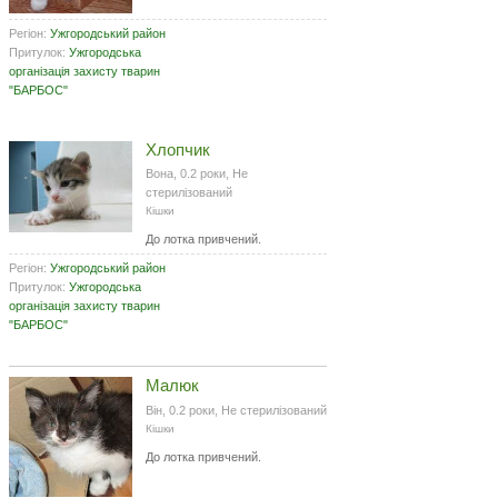
Регіон:
Ужгородський район
Притулок:
Ужгородська
організація захисту тварин
"БАРБОС"
Хлопчик
Вона, 0.2 роки, Не
стерилізований
Кішки
До лотка привчений.
Регіон:
Ужгородський район
Притулок:
Ужгородська
організація захисту тварин
"БАРБОС"
Малюк
Він, 0.2 роки, Не стерилізований
Кішки
До лотка привчений.