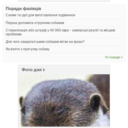
Поради фахівців
Схеми та ідеї для виготовлення годівничок
Перша допомога отруєним собакам
Стерилізація або штраф у 40 000 євро - заморські реалії та місцеві
проблеми
Для чого закарпатським собакам мітки на вухах?
Як взяти з притулку собаку
Усі поради
Фото дня