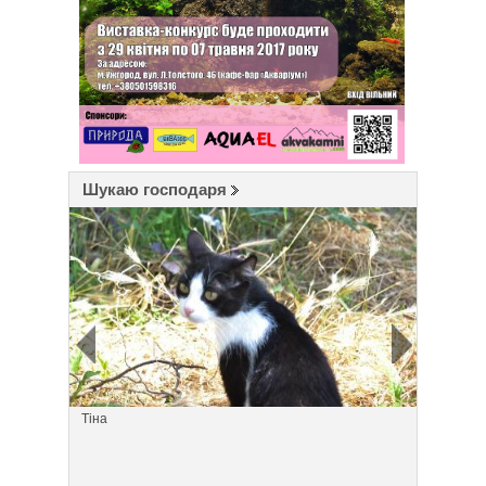
Шукаю господаря
Тіна
Малиш