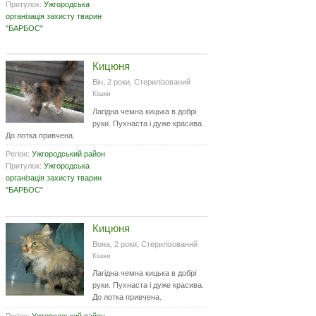
Притулок:
Ужгородська
організація захисту тварин
"БАРБОС"
Кицюня
Він, 2 роки, Стерилізований
Кішки
Лагідна чемна кицька в добрі
руки. Пухнаста і дуже красива.
До лотка привчена.
Регіон:
Ужгородський район
Притулок:
Ужгородська
організація захисту тварин
"БАРБОС"
Кицюня
Вона, 2 роки, Стерилізований
Кішки
Лагідна чемна кицька в добрі
руки. Пухнаста і дуже красива.
До лотка привчена.
Регіон:
Ужгородський район