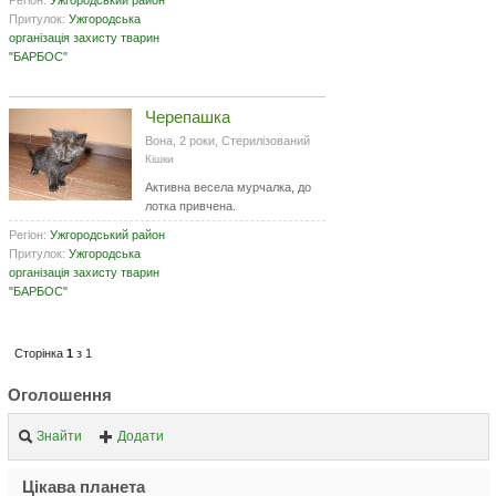
Притулок:
Ужгородська
організація захисту тварин
"БАРБОС"
Черепашка
Вона, 2 роки, Стерилізований
Кішки
Активна весела мурчалка, до
лотка привчена.
Регіон:
Ужгородський район
Притулок:
Ужгородська
організація захисту тварин
"БАРБОС"
Сторінка
1
з 1
Оголошення
Знайти
Додати
Цікава планета