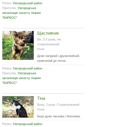
Регіон:
Ужгородський район
Притулок:
Ужгородська
організація захисту тварин
"БАРБОС"
Щасливчик
Він, 0.5 років, Не
стерилізований
Кішки
Дуже лагідний і дружелюбний,
привчений до лотка.
Регіон:
Ужгородський район
Притулок:
Ужгородська
організація захисту тварин
"БАРБОС"
Тіна
Вона, 2 роки, Стерилізований
Кішки
Киця дуже ласкава і боязлива.
Регіон:
Ужгородський район