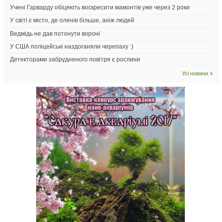
Учені Гарварду обіцяють воскресити мамонтів уже через 2 роки
У світі є місто, де оленів більше, аніж людей
Ведмідь не дав потонути вороні
У США поліцейські наздоганяли черепаху :)
Детекторами забрудненого повітря є рослини
Усі новини