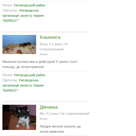
Регіон:
Ужгородський район
Притулок:
Ужгородська
організація захисту тварин
"БАРБОС"
Кошенята
Вона, 0.2 роки, Не
стерилізований
Кішки
Маленькі пухнастики в добрі руки! Є різної статі і
кольору, до лотка привчені.
Регіон:
Ужгородський район
Притулок:
Ужгородська
організація захисту тварин
"БАРБОС"
Дівчинка
Він, 0.2 роки, Не стерилізований
Кішки
Лагідне веселе кошеня, до
лотка привчена.