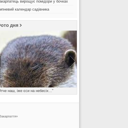
акарпатець вирощує помідори у бочках
ипневий календар садівника
ото дня
Отче наш, іже єси на небесіх..."
Понеділок - день важк
 Закарпаття»