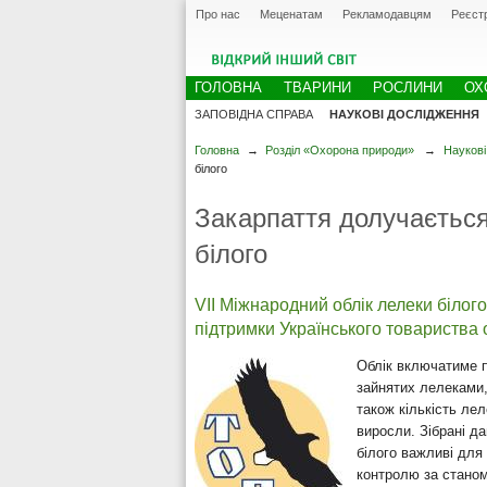
Про нас
Меценатам
Рекламодавцям
Реєст
ГОЛОВНА
ТВАРИНИ
РОСЛИНИ
ОХ
ЗАПОВІДНА СПРАВА
НАУКОВІ ДОСЛІДЖЕННЯ
Головна
→
Розділ «Охорона природи»
→
Наукові
білого
Закарпаття долучається
білого
VII Міжнародний облік лелеки білого
підтримки Українського товариства 
Облік включатиме пі
зайнятих лелеками, 
також кількість лел
виросли. Зібрані д
білого важливі для 
контролю за станом