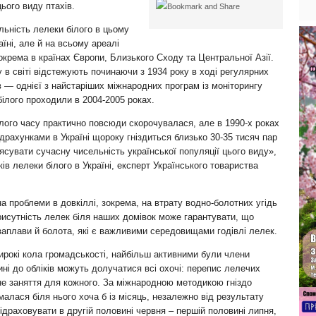
цього виду птахів.
ьність лелеки білого в цьому
раїні, але й на всьому ареалі
зокрема в країнах Європи, Близького Сходу та Центральної Азії.
у в світі відстежують починаючи з 1934 року в ході регулярних
в — однієї з найстаріших міжнародних програм із моніторингу
 білого проходили в 2004-2005 роках.
лого часу практично повсюди скорочувалася, але в 1990-х роках
драхунками в Україні щороку гніздиться близько 30-35 тисяч пар
’ясувати сучасну чисельність української популяції цього виду»,
ів лелеки білого в Україні, експерт Українського товариства
на проблеми в довкіллі, зокрема, на втрату водно-болотних угідь
присутність лелек біля наших домівок може гарантувати, що
заплави й болота, які є важливими середовищами годівлі лелек.
широкі кола громадськості, найбільш активними були члени
нині до обліків можуть долучатися всі охочі: перепис лелечих
ьне заняття для кожного. За міжнародною методикою гніздо
алася біля нього хоча б із місяць, незалежно від результату
ідраховувати в другій половині червня – першій половині липня,