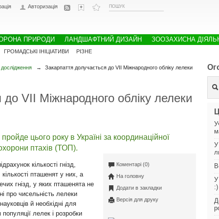
рація
Авторизація
ОРОНА ПРИРОДИ
ЛАНДШАФТНИЙ ДИЗАЙН
ЗООЗАХИСНА ДІЯЛЬ
ГРОМАДСЬКІ ІНІЦІАТИВИ
РІЗНЕ
Ог
 дослідження
→
Закарпаття долучається до VII Міжнародного обліку лелеки
 до VII Міжнародного обліку лелеки
Ц
У
м
 пройде цього року в Україні за координаційної
У
охорони птахів (ТОП).
л
драхунок кількості гнізд,
Коментарі (0)
В
кількості пташенят у них, а
На головну
У
ечих гнізд, у яких пташенята не
:)
Додати в закладки
ані про чисельність лелеки
Версія для друку
Д
науковців й необхідні для
р
 популяції лелек і розробки