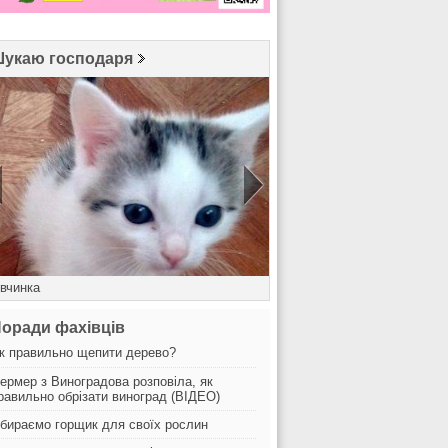
укаю господаря
івчинка
Клячанівський
оради фахівців
к правильно щепити дерево?
ермер з Виноградова розповіла, як
равильно обрізати виноград (ВІДЕО)
бираємо горщик для своїх рослин