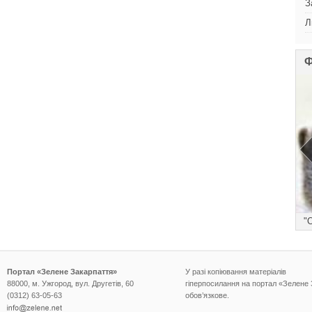
З
Л
Ф
))
"
Портал «Зелене Закарпаття»
У разі копіювання матеріалів
88000, м. Ужгород, вул. Другетів, 60
гіперпосилання на портал «Зелене
(0312) 63-05-63
обов’язкове.