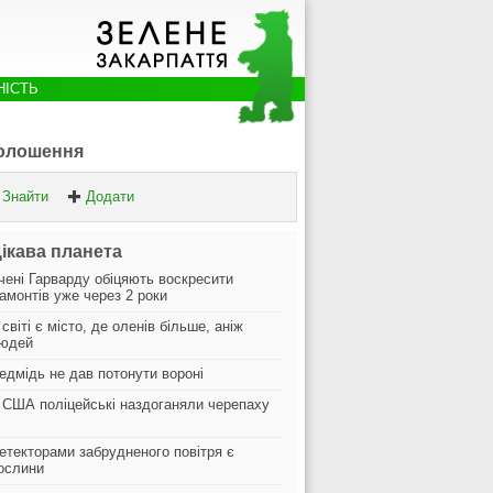
НІСТЬ
олошення
Знайти
Додати
ікава планета
чені Гарварду обіцяють воскресити
амонтів уже через 2 роки
 світі є місто, де оленів більше, аніж
юдей
едмідь не дав потонути вороні
 США поліцейські наздоганяли черепаху
етекторами забрудненого повітря є
ослини