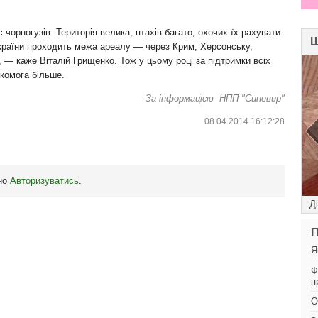
 чорногузів. Територія велика, птахів багато, охочих їх рахувати
Ш
 країни проходить межа ареалу — через Крим, Херсонську,
, — каже Віталій Грищенко. Тож у цьому році за підтримки всіх
якомога більше.
За інформацією НПП "Синевир"
08.04.2014 16:12:28
бно
Авторизуватись
.
Гранд
Д
П
Я
Ф
п
О