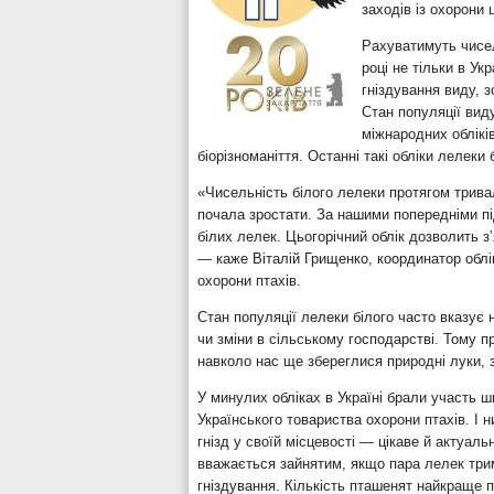
заходів із охорони 
Рахуватимуть чисел
році не тільки в Ук
гніздування виду, 
Стан популяції вид
міжнародних облікі
біорізноманіття. Останні такі обліки лелеки
«Чисельність білого лелеки протягом трива
почала зростати. За нашими попередніми пі
білих лелек. Цьогорічний облік дозволить з
— каже Віталій Грищенко, координатор облік
охорони птахів.
Стан популяції лелеки білого часто вказує 
чи зміни в сільському господарстві. Тому 
навколо нас ще збереглися природні луки, 
У минулих обліках в Україні брали участь 
Українського товариства охорони птахів. І 
гнізд у своїй місцевості — цікаве й актуал
вважається зайнятим, якщо пара лелек трим
гніздування. Кількість пташенят найкраще п