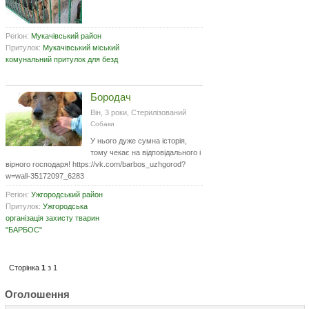
Регіон:
Мукачівський район
Притулок:
Мукачівський міський
комунальний притулок для безд
Бородач
Він, 3 роки, Стерилізований
Собаки
У нього дуже сумна історія,
тому чекає на відповідального і
вірного господаря! https://vk.com/barbos_uzhgorod?
w=wall-35172097_6283
Регіон:
Ужгородський район
Притулок:
Ужгородська
організація захисту тварин
"БАРБОС"
Сторінка
1
з 1
Оголошення