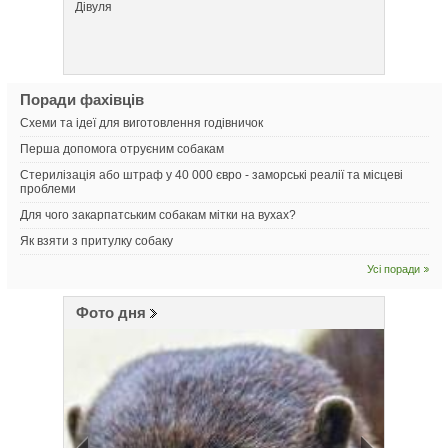
Дівуля
Красав
Поради фахівців
Схеми та ідеї для виготовлення годівничок
Перша допомога отруєним собакам
Стерилізація або штраф у 40 000 євро - заморські реалії та місцеві
проблеми
Для чого закарпатським собакам мітки на вухах?
Як взяти з притулку собаку
Усі поради
Фото дня