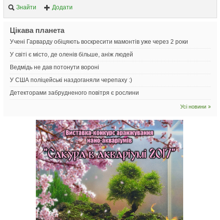
Знайти
Додати
Цікава планета
Учені Гарварду обіцяють воскресити мамонтів уже через 2 роки
У світі є місто, де оленів більше, аніж людей
Ведмідь не дав потонути вороні
У США поліцейські наздоганяли черепаху :)
Детекторами забрудненого повітря є рослини
Усі новини