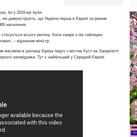
рші, бо у 2016-му були
 які демонструють, що Україна перша в Європі за рівнем
000 населення.
 стосується всього регіону. Коли хмари з пів таблицею
паки», – відзначив міністр.
м масивом в урочищі Кіреші поруч з містом Хуст на Закарпатті.
ерного заповідника. Тут є найбільший у Середній Європі