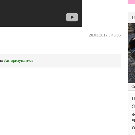
Ш
28.03.2017 3:46:36
бно
Авторизуватись
.
Дівуля
С
П
Я
Ф
п
О