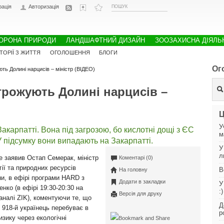
рація
Авторизація
ОРОНА ПРИРОДИ
ЛАНДШАФТНИЙ ДИЗАЙН
ЗООЗАХИСНА ДІЯЛЬ
СТОРІЇ З ЖИТТЯ
ОГОЛОШЕННЯ
БЛОГИ
Ог
ють Долині нарцисів – міністр (ВІДЕО)
агрожують Долині нарцисів –
Ц
У
акарпатті. Вона під загрозою, бо кислотні дощі з ЄС
м
У підсумку вони випадають на Закарпатті.
У
л
е заявив Остап Семерак, міністр
Коментарі (0)
гії та природних ресурсів
В
На головну
ни, в ефірі програми HARD з
Додати в закладки
У
нко (в ефірі 19:30-20:30 на
:)
Версія для друку
аналі ZIK), коментуючи те, що
Д
 918-й українець перебуває в
р
ризику через екологічні