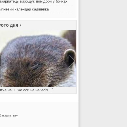
акарпатець вирощує помідори у бочках
ипневий календар садівника
ото дня
Отче наш, іже єси на небесіх..."
Понеділок - день важк
 Закарпаття»