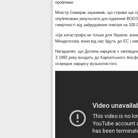
проблеми.
Міністр Семерак зауважив, що справи ще гі
опубліковані результати дослідження ВООЗ,
смертності від забруднення повітря на 100 
«Це катастрофа не тільки для України, вона
Менделєєва, вони від нас йдуть до ЄС і нав
Нагадаємо, що Долина нарцисів є заповідни
З 1992 року входить до Карпатського біосф
осередок нарцису вузьколистого.