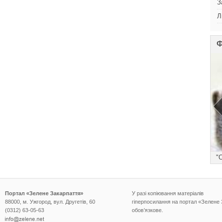
З
Л
Ф
))
"
Портал «Зелене Закарпаття»
У разі копіювання матеріалів
88000, м. Ужгород, вул. Другетів, 60
гіперпосилання на портал «Зелене
(0312) 63-05-63
обов’язкове.