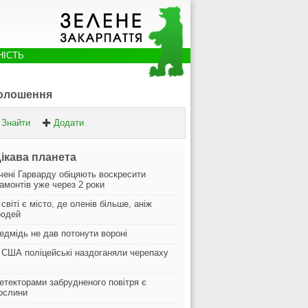
НІСТЬ
олошення
Знайти
Додати
ікава планета
чені Гарварду обіцяють воскресити
амонтів уже через 2 роки
 світі є місто, де оленів більше, аніж
юдей
едмідь не дав потонути вороні
 США поліцейські наздоганяли черепаху
етекторами забрудненого повітря є
ослини