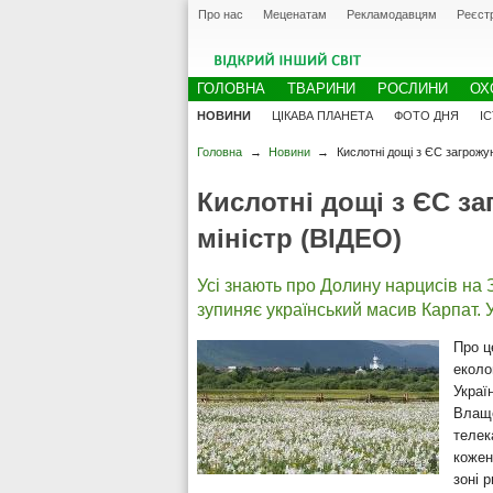
Про нас
Меценатам
Рекламодавцям
Реєст
ГОЛОВНА
ТВАРИНИ
РОСЛИНИ
ОХ
НОВИНИ
ЦІКАВА ПЛАНЕТА
ФОТО ДНЯ
І
Головна
→
Новини
→
Кислотні дощі з ЄС загрожу
Кислотні дощі з ЄС з
міністр (ВІДЕО)
Усі знають про Долину нарцисів на З
зупиняє український масив Карпат. 
Про ц
еколо
Украї
Влаще
телек
кожен
зоні 