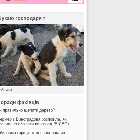
укаю господаря
обачки
Кицюня
оради фахівців
к правильно щепити дерево?
ермер з Виноградова розповіла, як
равильно обрізати виноград (ВІДЕО)
бираємо горщик для своїх рослин