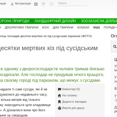
рація
Авторизація
ОРОНА ПРИРОДИ
ЛАНДШАФТНИЙ ДИЗАЙН
ЗООЗАХИСНА ДІЯЛЬ
М
ДЕКОРАТИВНІ ТВАРИНИ
КОНІ
ДИКІ ТВАРИНИ
КОМАХИ
ІНШІ
ПОРАДИ 
Ог
тець поскидав десятки мертвих кіз під сусідським парканом (ФОТО)
есятки мертвих кіз під сусідським
Ц
У
 в одному з дворогосподарств чоловік тримав близько
м
сь поздихали. Але господар не придумав нічого кращого,
У
на своєму городі під парканом, що межує з сусідами.
л
В
надали ті самі сусіди, які й не
Коментарі (0)
дувалися до недавнього часу,
На головну
У
 кілька метрів від їхнього
:)
Додати в закладки
ку знаходиться ціле кладовище
Д
Версія для друку
н. А дізналися вони про його
р
ання за смородом.