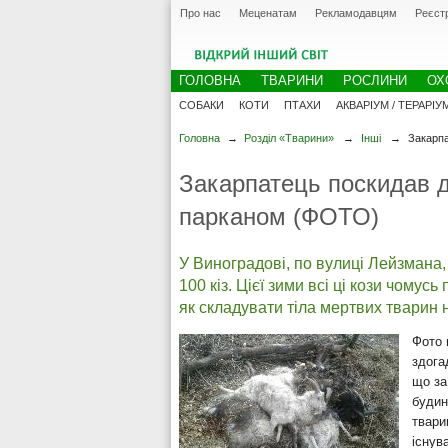
Про нас
Меценатам
Рекламодавцям
Реєст
ГОЛОВНА
ТВАРИНИ
РОСЛИНИ
ОХ
СОБАКИ
КОТИ
ПТАХИ
АКВАРІУМ / ТЕРАРІУ
Головна
→
Розділ «Тварини»
→
Інші
→
Закарпа
Закарпатець поскидав д
парканом (ФОТО)
У Виноградові, по вулиці Лейзмана,
100 кіз. Цієї зими всі ці кози чому
як складувати тіла мертвих тварин 
Фото 
здога
що за
будин
твари
існув