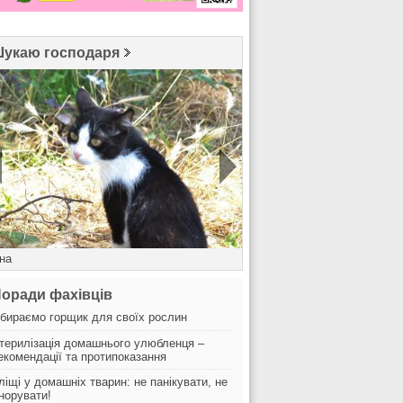
укаю господаря
іна
Бородач
оради фахівців
бираємо горщик для своїх рослин
терилізація домашнього улюбленця –
екомендації та протипоказання
ліщі у домашніх тварин: не панікувати, не
гнорувати!