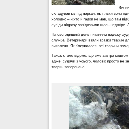
Вияви
складував кіз під паркан, як тільки вони о
холодно – ніхто й гадки не мав, що там від
сусіди відразу запідозрили щось недобре. 
На сьогоднішній день питанням падежу худо
служба. Ветеринари взяли зразки тварин дл
виявлено. Як з'ясувалося, всі тварини пом
Також стало відомо, що вже завтра коштом 
адже, судячи з усього, чоловік просто не з
тварин заборонено.