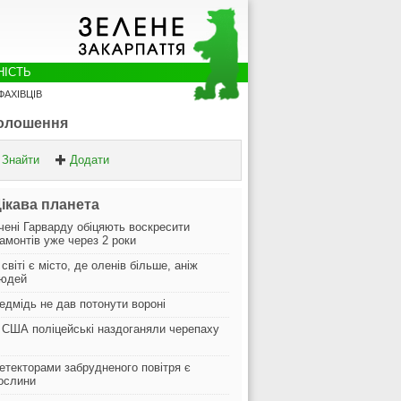
НІСТЬ
ФАХІВЦІВ
олошення
Знайти
Додати
ікава планета
чені Гарварду обіцяють воскресити
амонтів уже через 2 роки
 світі є місто, де оленів більше, аніж
юдей
едмідь не дав потонути вороні
 США поліцейські наздоганяли черепаху
етекторами забрудненого повітря є
ослини