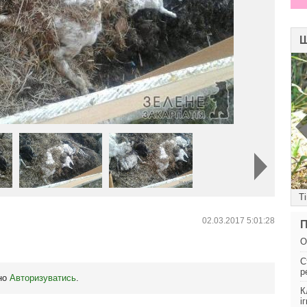
Ш
Чокі
Т
02.03.2017 5:01:28
П
О
С
р
бно
Авторизуватись
.
К
і