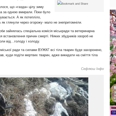
лося, що «газда» цілу зиму
дна за одною вмирали. Поки було
бувається. А як потепліло,
А як глянули через огорожу- мало не знепритомніли.
би зайнялась спеціальна комісія міськради та ветеринарна
я встановлення причин смерті. Ніяких збудників хвороб не
ерли від…голоду і холоду.
міської ради та силами ВУЖКГ всі тіла тварин буде захоронено,
нав, куди подіти мертвих тварин, адже викидати на сміття тіла
Сефлюш Інфо