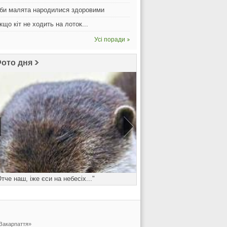
би малята народилися здоровими
кщо кіт не ходить на лоток...
Усі поради
ото дня
Отче наш, іже єси на небесіх..."
Понеділок - день важк
 Закарпаття»