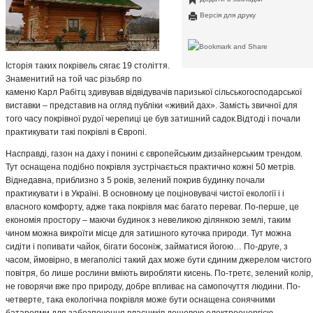
Версія для друку
Історія таких покрівель сягає 19 століття.
Знаменитий на той час різьбяр по
каменю Карл Рабітц здивував відвідувачів паризької сільськогосподарської
виставки – представив на огляд публіки «живий дах». Замість звичної для
того часу покрівної рудої черепиці це був затишний садок.Відтоді і почали
практикувати такі покрівлі в Європі.
Насправді, газон на даху і понині є європейським дизайнерським трендом.
Тут оснащена подібно покрівля зустрічається практично кожні 50 метрів.
Віднедавна, приблизно з 5 років, зелений покрив будинку почали
практикувати і в Україні. В основному це поціновувачі чистої екології і і
власного комфорту, адже така покрівля має багато переваг. По-перше, це
економія простору – маючи будинок з невеликою ділянкою землі, таким
чином можна викроїти місце для затишного куточка природи. Тут можна
сидіти і попивати чайок, бігати босоніж, займатися йогою… По-друге, з
часом, ймовірно, в мегаполісі такий дах може бути єдиним джерелом чистого
повітря, бо лише рослини вміють виробляти кисень. По-третє, зелений колір,
не говорячи вже про природу, добре впливає на самопочуття людини. По-
четверте, така екологічна покрівля може бути оснащена сонячними