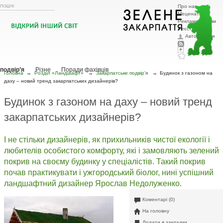
Про нас
Меценатам
Рекламодавцям
Реєстрація
Авторизація
Головна
Тварини
Рослини
Охорона природи
Ландшафтний
дизайн
Елементи ЛД
Зоозахисна діяльність
Декор і меблі
Рослини в ЛД
Закарпатське
подвір’я
Різне
Поради фахівців
Головна
→
Розділ «Ландшафт»
→
Закарпатське подвір’я
→
Будинок з газоном на
даху – новий тренд закарпатських дизайнерів?
Будинок з газоном на даху – новий тренд
закарпатських дизайнерів?
І не стільки дизайнерів, як прихильників чистої екології і
любителів особистого комфорту, які і замовляють зелений
покрив на своєму будинку у спеціалістів. Такий покрив
почав практикувати і ужгородський біолог, нині успішний
ландшафтний дизайнер Ярослав Недолуженко.
Коментарі (0)
На головну
Додати в закладки