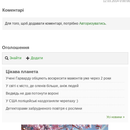
12.03.2014 0:00:00
Коментарі
Для того, щоб додавати коментарі, потрібно
Авторизуватись
.
Оголошення
Знайти
Додати
Цікава планета
Учені Гарварду обіцяють воскресити мамонтів уже через 2 роки
У світі є місто, де оленів більше, аніж людей
Ведмідь не дав потонути вороні
У США поліцейські наздоганяли черепаху :)
Детекторами забрудненого повітря є рослини
Усі новини