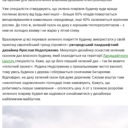
батареями для забезпечення власників дешевою електроенергією.
Уже спеціалісти стверджують, що зелена покрівля будинку куди краще
поглинає вологу від будь-якої іншої – більше 60% опадів повертається
випаровуванням в навколишнє середовище, інші 40% засвоюються корінням
рослин. До того ж, зелений газон на даху є хорошим теплорегулятором – з
ним не холодно взимку і не жарко у літню спеку.
Враховуючи ці всі переваги зеленого покриття будинку, використати у своїй
практиці європейський тренд спромігся і
ужгородський ландшафтний
дизайнер Ярослав Недолуженко
. Минулоріч дизайнер оснастив зеленим
газоном дах власного будинку, який знаходиться на території
Ландшафтного
Центру
спеціаліста. Каже, що це його перший зелений дах – так би мовити
«пілотний проект». Родина Недолуженко є прихильниками чистої екології,
тому увесь будинок з дерева і обігрівається сонячними батареями.
Відповідно, на даху зелений газон був дуже доречним. Скільки коштує таке
«екологічне задоволення» господарі поки замовчують. Кажуть, що
робитимуть перше замовлення – оголосять ціну. А от з технікою розробки
зеленого покриву будівлі ми надіємося ознайомитися у дизайнера
найближчим майбутнім.