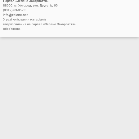
Портал «Зелене Закарпаття»
88000, м. Ужгород, вул. Другетів, 60
(0312) 63-05-63
У разі копіювання матеріалів
гіперпосилання на портал «Зелене Закарпаття»
обов’язкове.