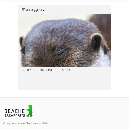
Фото дня
"Отче наш, іже єси на небесіх..."
Понеділ
© Портал «Зелене Закарпаття» 2026