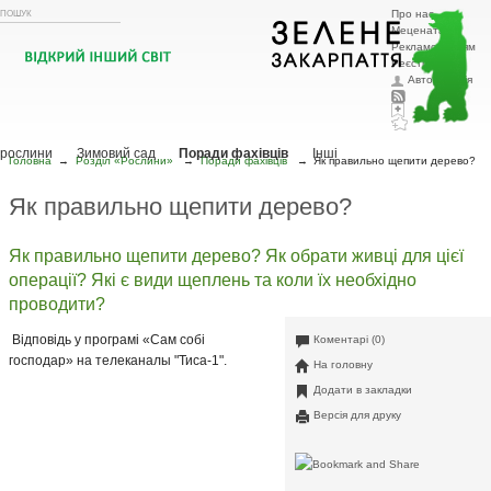
Про нас
Меценатам
Рекламодавцям
Реєстрація
Авторизація
Головна
Тварини
Рослини
Охорона природи
Ландшафтний
дизайн
Кімнатні рослини
Зоозахисна діяльність
Сад, город
Декоративні рослини
Екзотичні
рослини
Зимовий сад
Поради фахівців
Інші
Головна
→
Розділ «Рослини»
→
Поради фахівців
→
Як правильно щепити дерево?
Як правильно щепити дерево?
Як правильно щепити дерево? Як обрати живці для цієї
операції? Які є види щеплень та коли їх необхідно
проводити?
Відповідь у програмі «Сам собі
Коментарі (0)
господар» на телеканалы "Тиса-1".
На головну
Додати в закладки
Версія для друку